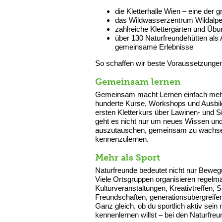
die Kletterhalle Wien – eine der g
das Wildwasserzentrum Wildalpen
zahlreiche Klettergärten und Üb
über 130 Naturfreundehütten al
gemeinsame Erlebnisse
So schaffen wir beste Voraussetzungen 
Gemeinsam lernen
Gemeinsam macht Lernen einfach mehr 
hunderte Kurse, Workshops und Ausbil
ersten Kletterkurs über Lawinen- und Si
geht es nicht nur um neues Wissen und
auszutauschen, gemeinsam zu wachsen
kennenzulernen.
Mehr als Sport
Naturfreunde bedeutet nicht nur Beweg
Viele Ortsgruppen organisieren regelmä
Kulturveranstaltungen, Kreativtreffen,
Freundschaften, generationsübergreife
Ganz gleich, ob du sportlich aktiv sei
kennenlernen willst – bei den Naturfreu