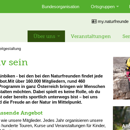
Bundesorganisation
Ortsgruppen
my.naturfreunde
Über uns
Veranstaltungen
Ser
eitgestaltung
v sein
inbiken - bei den bei den Naturfreunden findet jede
bot.Mit über 160.000 Mitgliedern, rund 460
 Programm in ganz Österreich bringen wir Menschen
talten möchten. Dabei spielt es keine Rolle, ob du
oder bereits sportlich unterwegs bist – bei uns
die Freude an der Natur im Mittelpunkt.
assende Angebot
g wie unsere Mitglieder. Jedes Jahr organisieren unsere
hunderte Touren, Kurse und Veranstaltungen für Kinder,