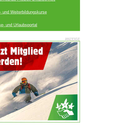
- und Weiterbildungskurse
se- und Urlaubsportal
ANZEIGE