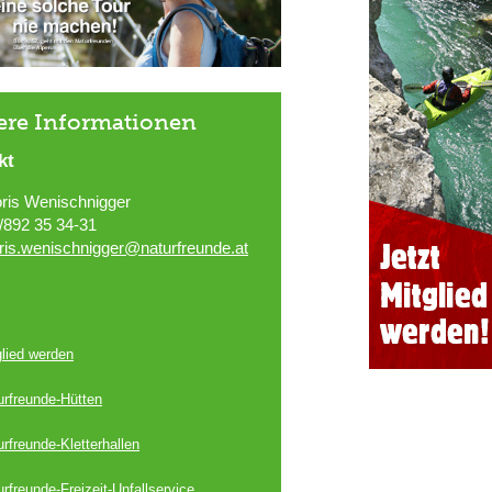
ere Informationen
kt
ris Wenischnigger
/892 35 34-31
ris.wenischnigger@naturfreunde.at
glied werden
urfreunde-Hütten
rfreunde-Kletterhallen
rfreunde-Freizeit-Unfallservice