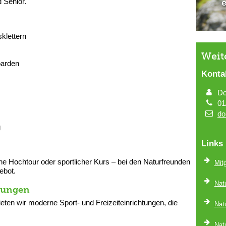
 Senior.
:
sklettern
Weit
oarden
Konta
Do
01
do
g
Links
 Hochtour oder sportlicher Kurs – bei den Naturfreunden
Mit
ebot.
Nat
tungen
ten wir moderne Sport- und Freizeiteinrichtungen, die
Natu
Natu