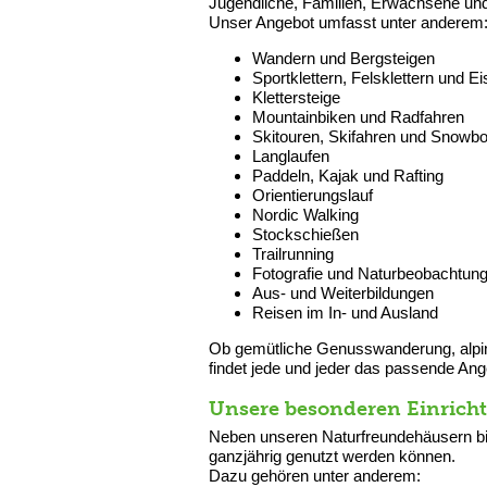
Jugendliche, Familien, Erwachsene und
Unser Angebot umfasst unter anderem
Wandern und Bergsteigen
Sportklettern, Felsklettern und Ei
Klettersteige
Mountainbiken und Radfahren
Skitouren, Skifahren und Snowb
Langlaufen
Paddeln, Kajak und Rafting
Orientierungslauf
Nordic Walking
Stockschießen
Trailrunning
Fotografie und Naturbeobachtun
Aus- und Weiterbildungen
Reisen im In- und Ausland
Ob gemütliche Genusswanderung, alpine
findet jede und jeder das passende Ang
Unsere besonderen Einrich
Neben unseren Naturfreundehäusern bie
ganzjährig genutzt werden können.
Dazu gehören unter anderem: