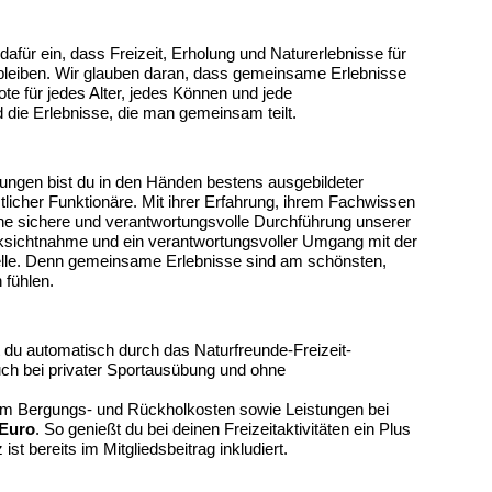
dafür ein, dass Freizeit, Erholung und Naturerlebnisse für
 bleiben. Wir glauben daran, dass gemeinsame Erlebnisse
te für jedes Alter, jedes Können und jede
die Erlebnisse, die man gemeinsam teilt.
tungen bist du in den Händen bestens ausgebildeter
tlicher Funktionäre. Mit ihrer Erfahrung, ihrem Fachwissen
eine sichere und verantwortungsvolle Durchführung unserer
ksichtnahme und ein verantwortungsvoller Umgang mit der
elle. Denn gemeinsame Erlebnisse sind am schönsten,
 fühlen.
t du automatisch durch das Naturfreunde-Freizeit-
auch bei privater Sportausübung und ohne
em Bergungs- und Rückholkosten sowie Leistungen bei
 Euro
. So genießt du bei deinen Freizeitaktivitäten ein Plus
st bereits im Mitgliedsbeitrag inkludiert.