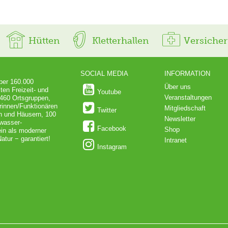
Hütten
Kletterhallen
Versiche
SOCIAL MEDIA
INFORMATION
über 160.000
Über uns
ten Freizeit- und
Youtube
Veranstaltungen
 460 Ortsgruppen,
rinnen/Funktionären
Mitgliedschaft
Twitter
en und Häusern, 100
Newsletter
dwasser-
Facebook
Shop
in als moderner
atur − garantiert!
Intranet
Instagram