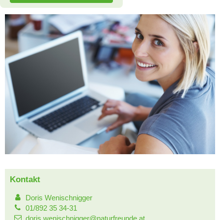
Kontakt
Doris Wenischnigger
01/892 35 34-31
doris.wenischnigger@naturfreunde.at