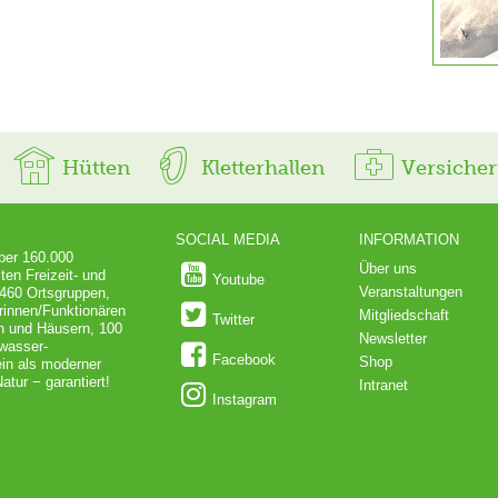
Hütten
Kletterhallen
Versiche
SOCIAL MEDIA
INFORMATION
über 160.000
Über uns
ten Freizeit- und
Youtube
Veranstaltungen
 460 Ortsgruppen,
rinnen/Funktionären
Mitgliedschaft
Twitter
en und Häusern, 100
Newsletter
dwasser-
Facebook
Shop
in als moderner
atur − garantiert!
Intranet
Instagram