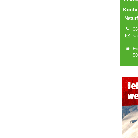
Konta
Natur
06
sa
Ei
50