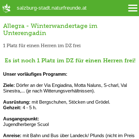
➜ Hauptregion der Seite anspringen
salzburg-stadt.naturfreunde.at
Allegra - Winterwandertage im
Unterengadin
1 Platz für einen Herren im DZ frei
Es ist noch 1 Platz im DZ für einen Herren frei!
Unser vorläufiges Programm:
Ziele:
Dörfer an der Via Engiadina, Motta Naluns, S-charl, Val
Sinestra,... (je nach Witterungsverhältnissen).
Ausrüstung:
mit Bergschuhen, Stöcken und Grödel.
Gehzeit:
4 - 5 h.
Ausgangspunkt:
Jugendherberge Scuol
Anreise:
mit Bahn und Bus über Landeck/ Pfunds (nicht im Preis