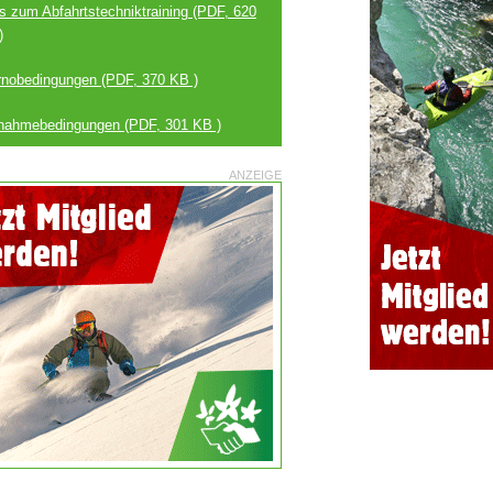
os zum Abfahrtstechniktraining
(PDF, 620
)
rnobedingungen
(PDF, 370 KB )
lnahmebedingungen
(PDF, 301 KB )
ANZEIGE