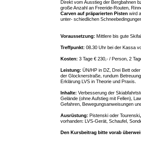
Direkt vom Ausstieg der Bergbahnen bz
große Anzahl an Freeride-Routen, Rinn
Carven auf präparierten Pisten
wird a
unter- schiedlichen Schneebedingunge
Voraussetzung:
Mittlere bis gute Skifa
Treffpunkt:
08.30 Uhr bei der Kassa v
Kosten:
3 Tage € 230,- / Person, 2 Tag
Leistung:
ÜN/HP in DZ, Drei Bett oder 
der Glocknerstraße, rundum Betreuung,
Erklärung LVS in Theorie und Praxis.
Inhalte:
Verbesserung der Skiabfahrtste
Gelände (ohne Aufstieg mit Fellen), La
Gefahren, Bewegungsanweisungen und
Ausrüstung:
Pistenski oder Tourenski
vorhanden: LVS-Gerät, Schaufel, Sond
Den Kursbeitrag bitte vorab überwei