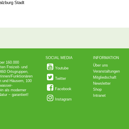
alzburg Stadt
SOCIAL MEDIA
INFORMATION
über 160.000
Über uns
ten Freizeit- und
Youtube
Veranstaltungen
 460 Ortsgruppen,
rinnen/Funktionären
Mitgliedschaft
Twitter
en und Häusern, 100
Newsletter
dwasser-
Facebook
Shop
in als moderner
atur − garantiert!
Intranet
Instagram