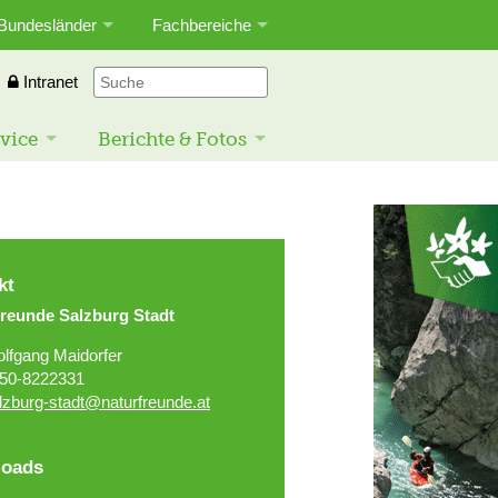
Bundesländer
Fachbereiche
Intranet
vice
Berichte & Fotos
kt
freunde Salzburg Stadt
lfgang Maidorfer
50-8222331
lzburg-stadt@naturfreunde.at
oads