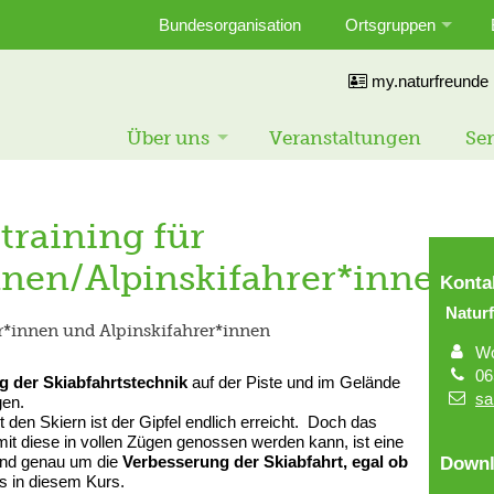
Bundesorganisation
Ortsgruppen
my.naturfreunde
Über uns
Veranstaltungen
Ser
training für
nen/Alpinskifahrer*innen
Konta
Natur
r*innen und Alpinskifahrer*innen
Wo
06
 der Skiabfahrtstechnik
auf der Piste und im Gelände
sa
gen.
den Skiern ist der Gipfel endlich erreicht. Doch das
it diese in vollen Zügen genossen werden kann, ist eine
 Und genau um die
Verbesserung der Skiabfahrt, egal ob
Downl
es in diesem Kurs.