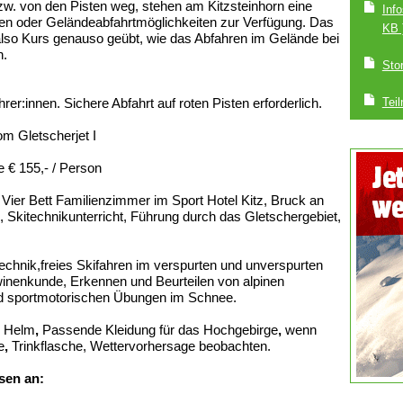
w. von den Pisten weg, stehen am Kitzsteinhorn eine
Inf
en oder Geländeabfahrtmöglichkeiten zur Verfügung. Das
KB 
lso Kurs genauso geübt, wie das Abfahren im Gelände bei
n.
Sto
hrer:innen. Sichere Abfahrt auf roten Pisten erforderlich.
Tei
om Gletscherjet I
e € 155,- / Person
Vier Bett Familienzimmer im Sport Hotel Kitz, Bruck an
 Skitechnikunterricht, Führung durch das Gletschergebiet,
chnik,freies Skifahren im verspurten und unverspurten
winenkunde, Erkennen und Beurteilen von alpinen
 sportmotorischen Übungen im Schnee.
,
Helm
,
Passende Kleidung für das Hochgebirge
,
wenn
e
,
Trinkflasche, Wettervorhersage beobachten.
sen an: